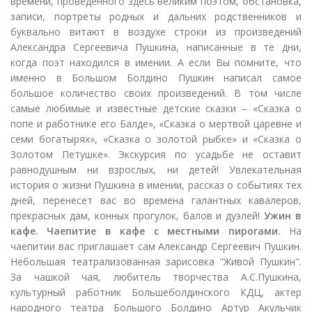
времени, проведенного здесь великим поэтом, обстановка,
записи, портреты родных и дальних родственников и
буквально витают в воздухе строки из произведений
Александра Сергеевича Пушкина, написанные в те дни,
когда поэт находился в имении. А если Вы помните, что
именно в Большом Болдино Пушкин написал самое
большое количество своих произведений. В том числе
самые любимые и известные детские сказки – «Сказка о
попе и работнике его Балде», «Сказка о мертвой царевне и
семи богатырях», «Сказка о золотой рыбке» и «Сказка о
Золотом Петушке». Экскурсия по усадьбе не оставит
равнодушным ни взрослых, ни детей! Увлекательная
история о жизни Пушкина в имении, рассказ о событиях тех
дней, перенесет вас во времена галантных кавалеров,
прекрасных дам, конных прогулок, балов и дуэлей!
Ужин в
кафе. Чаепитие в кафе с местными пирогами.
На
чаепитии вас приглашает сам Александр Сергеевич Пушкин.
Небольшая театрализованная зарисовка "Живой Пушкин".
За чашкой чая, любитель творчества А.С.Пушкина,
культурный работник Большеболдинского КДЦ, актер
народного театра Большого Болдино Артур Акульчик