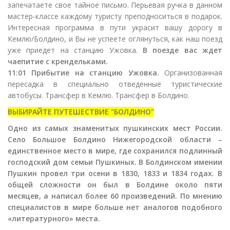
запечатаете свое тайное письмо. Перьевая ручка в данном
мастер-классе каждому туристу преподноситься в подарок.
Интересная программа в пути украсит вашу дорогу в
Кемлю/Болдино, и Вы не успеете оглянуться, как наш поезд
уже приедет на станцию Ужовка.
В поезде вас ждет
чаепитие с крендельками.
11:01 Прибытие на станцию Ужовка.
Организованная
пересадка в специально отведенные туристические
автобусы. Трансфер в Кемлю. Трансфер в Болдино.
ВЫБИРАЙТЕ ПУТЕШЕСТВИЕ "БОЛДИНО"
Одно из самых знаменитых пушкинских мест России.
Село Большое Болдино Нижегородской области –
единственное место в мире, где сохранился подлинный
господский дом семьи Пушкиных. В Болдинском имении
Пушкин провел три осени в 1830, 1833 и 1834 годах. В
общей сложности он был в Болдине около пяти
месяцев, а написал более 60 произведений. По мнению
специалистов в мире больше нет аналогов подобного
«литературного» места.