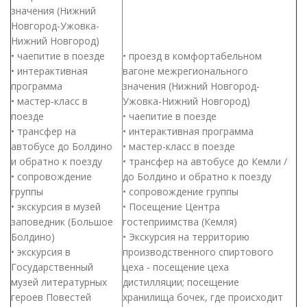
значения (Нижний
Новгород-Ужовка-
Нижний Новгород)
• чаепитие в поезде
• проезд в комфортабельном
• интерактивная
вагоне межрегионального
программа
значения (Нижний Новгород-
• мастер-класс в
Ужовка-Нижний Новгород)
поезде
• чаепитие в поезде
• трансфер на
• интерактивная программа
автобусе до Болдино
• мастер-класс в поезде
и обратно к поезду
• трансфер на автобусе до Кемли /
• сопровождение
до Болдино и обратно к поезду
группы
• сопровождение группы
• экскурсия в музей
• Посещение Центра
заповедник (Большое
гостеприимства (Кемля)
Болдино)
• Экскурсия на территорию
• экскурсия в
производственного спиртового
Государственный
цеха - посещение цеха
музей литературных
дистилляции; посещение
героев Повестей
хранилища бочек, где происходит