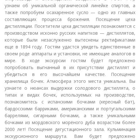
узнаем об уникальной органической линейке спиртов, а
также попробуем осахаренное сусло — одно из главных
составляющих процесса брожения. Посещение цеха
дистилляции. Посетители цеха дистилляции познакомятся с
производством исконно русских напитков — дистиллятов,
которые были незаслуженно вытеснены ректификатами
еще в 1894 году. Гостям удастся увидеть единственные в
своем роде аппараты и установки, не имеющие аналогов в
мире. В ходе экскурсии гостям будет предложено
попробовать выгнанный в их присутствии дистиллят и
убедиться в его высочайшем качестве. Посещение
хранилища бочек. Атмосфера этого места уникальна. Вы
узнаете о нюансах выдержки солодового дистиллята, о
типах и видах бочек, используемых на производстве,
познакомитесь с испанскими бочками (хересный бат),
бардосскими барриками, американскими и португальскими
баррелями, сигарными бочками, а также уникальными
бочками из мордовского морёного дуба возрастом более
2000 лет! Посещение дегустационного зала. Кульминация
экскурсионного маршрута. Вам будет предложено