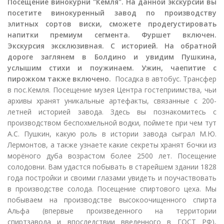
Посещение винокурни "Кемля".
На данной экскурсии вы
посетите винокуренный завод по производству
элитных сортов виски
, сможете продегустировать
напитки премиум сегмента. Фуршет включен.
Экскурсия эксклюзивная. С историей. На обратной
дороге заглянем в Болдино и увидим Пушкина,
услышим стихи и поужинаем. Ужин, чаепитие с
пирожком также включено.
Посадка в автобус. Трансфер
в пос.Кемля. Посещение музея Центра гостеприимства, чьи
архивы хранят уникальные артефакты, связанные с 200-
летней историей завода. Здесь вы познакомитесь с
производством беспохмельной водки, поймете при чем тут
А.С. Пушкин, какую роль в истории завода сыграл М.Ю.
Лермонтов, а также узнаете какие секреты хранят бочки из
морёного дуба возрастом более 2500 лет. Посещение
солодовни. Вам удастся побывать в старейшем здании 1828
года постройки и своими глазами увидеть и поучаствовать
в производстве солода. Посещение спиртового цеха. Мы
побываем на производстве высокоочищенного спирта
Альфа (впервые произведенного на территории
спиртзавода и впоследствии введенного в ГОСТ РФ),