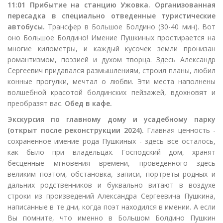
11:01 Прибытие на станцию Ужовка. Организованная
пересадка в специально отведенные туристические
автобусы.
Трансфер в Большое Болдино (30-40 мин). Вот
оно Большое Болдино! Имение Пушкиных простирается на
многие километры, и каждый кусочек земли пронизан
романтизмом, поэзией и духом творца. Здесь Александр
Сергеевич придавался размышлениям, строил планы, любил
конные прогулки, мечтал о любви. Эти места наполнены
волшебной красотой болдинских пейзажей, вдохновят и
преобразят вас.
Обед в кафе.
Экскурсия по главному дому и усадебному парку
(открыт после реконструкции 2024).
Главная ценность -
сохраненное имение рода Пушкиных - здесь все осталось,
как было при владельцах. Господский дом, хранят
бесценные мгновения времени, проведенного здесь
великим поэтом, обстановка, записи, портреты родных и
дальних родственников и буквально витают в воздухе
строки из произведений Александра Сергеевича Пушкина,
написанные в те дни, когда поэт находился в имении. А если
Вы помните, что именно в Большом Болдино Пушкин