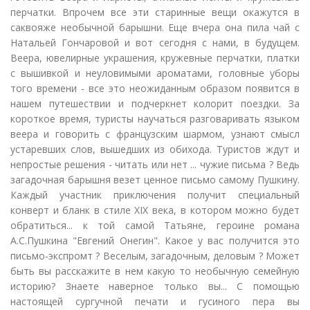
перчатки. Впрочем все эти старинные вещи окажутся в
саквояже необычной барышни. Еще вчера она пила чай с
Натальей Гончаровой и вот сегодня с нами, в будущем.
Веера, ювелирные украшения, кружевные перчатки, платки
с вышивкой и неуловимыми ароматами, головные уборы
того времени - все это неожиданным образом появится в
нашем путешествии и подчеркнет колорит поездки. За
короткое время, туристы научаться разговаривать языком
веера и говорить с французским шармом, узнают смысл
устаревших слов, вышедших из обихода. Туристов ждут и
непростые решения - читать или нет ... чужие письма ? Ведь
загадочная барышня везет ценное письмо самому Пушкину.
Каждый участник приключения получит специальный
конверт и бланк в стиле XIX века, в котором можно будет
обратиться... к той самой Татьяне, героине романа
А.С.Пушкина "Евгений Онегин". Какое у вас получится это
письмо-экспромт ? Веселым, загадочным, деловым ? Может
быть вы расскажите в нем какую то необычную семейную
историю? Знаете наверное только вы... С помощью
настоящей сургучной печати и гусиного пера вы