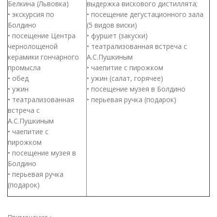
Белкина (Львовка)
выдержка вискового дистиллята;
• экскурсия по
• посещение дегустационного зала
Болдино
(5 видов виски)
• посещение Центра
• фуршет (закуски)
чернолощеной
• театрализованная встреча с
керамики гончарного
А.С.Пушкиным
промысла
• чаепитие с пирожком
• обед
• ужин (салат, горячее)
• ужин
• посещение музея в Болдино
• театрализованная
• перьевая ручка (подарок)
встреча с
А.С.Пушкиным
• чаепитие с
пирожком
• посещение музея в
Болдино
• перьевая ручка
(подарок)