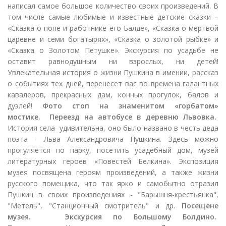
написал самое большое количество своих произведений. В
том числе самые любимые и известные детские сказки –
«Сказка о попе и работнике его Балде», «Сказка о мертвой
царевне и семи богатырях», «Сказка о золотой рыбке» и
«Сказка о Золотом Петушке». Экскурсия по усадьбе не
оставит равнодушным ни взрослых, ни детей!
Увлекательная история о жизни Пушкина в имении, рассказ
о событиях тех дней, перенесет вас во времена галантных
кавалеров, прекрасных дам, конных прогулок, балов и
дуэлей!
Фото стоп на знаменитом «горбатом»
мостике.
Переезд на автобусе в деревню Львовка.
История села удивительна, оно было названо в честь деда
поэта - Льва Александровича Пушкина. Здесь можно
прогуляется по парку, посетить усадебный дом, музей
литературных героев «Повестей Белкина». Экспозиция
музея посвящена героям произведений, а также жизни
русского помещика, что так ярко и самобытно отразил
Пушкин в своих произведениях - "Барышня-крестьянка",
"Метель", "Станционный смотритель" и др.
Посещене
музея.
Экскурсия по Большому Болдино.