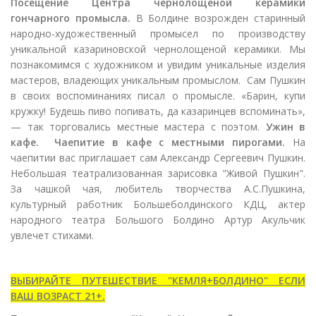
Посещение Центра чернолощеной керамики
гончарного промысла.
В Болдине возрожден старинный
народно-художественный промысел по производству
уникальной казариновской чернолощеной керамики. Мы
познакомимся с художником и увидим уникальные изделия
мастеров, владеющих уникальным промыслом. Сам Пушкин
в своих воспоминаниях писал о промысле. «Барин, купи
кружку! Будешь пиво попивать, да казаринцев вспоминать»,
— так торговались местные мастера с поэтом.
Ужин в
кафе. Чаепитие в кафе с местными пирогами.
На
чаепитии вас приглашает сам Александр Сергеевич Пушкин.
Небольшая театрализованная зарисовка "Живой Пушкин".
За чашкой чая, любитель творчества А.С.Пушкина,
культурный работник Большеболдинского КДЦ, актер
народного театра Большого Болдино Артур Акульчик
увлечет стихами.
ВЫБИРАЙТЕ ПУТЕШЕСТВИЕ "КЕМЛЯ+БОЛДИНО" ЕСЛИ
ВАШ ВОЗРАСТ 21+.