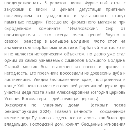
продегустировать 5 релизов виски. Фуршетный стол с
закусками к виски. В финале дегустации приятным
послевкусием от увиденного и услышанного станут
памятные подарки. Посещение фирменного магазина при
сыродельном комбинате "Ичалковский". Сыр от
производителя - это всегда очень ценно! Вкусно и
свежо!
Трансфер в Большое Болдино. Фото стоп на
знаменитом «горбатом» мостике
. Горбатый мостик хоть
и не является историческим объектом, но давно уже стал
одним из самых узнаваемых символов Большого Болдина.
Старый мостик был выполнен из сосны и пришел в
негодность. Его преемника воссоздали из древесины дуба и
лиственницы. Увидим белокаменный храм, построенный в
конце XVIII века на месте сгоревшей деревянной церкви при
участии деда поэта Льва Александровича (сегодня церковь
Успения Богоматери — действующая церковь).
Экскурсия по главному дому (открыт после
реконструкции 2024).
Главная ценность - сохраненное
имение рода Пушкиных - здесь все осталось, как было при
владельцах. Господский дом, хранят бесценные мгновения