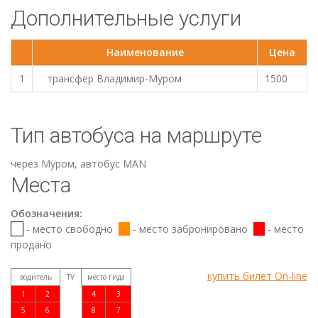
Дополнительные услуги
Наименование
Цена
1
трансфер Владимир-Муром
1500
Тип автобуса на маршруте
через Муром, автобус МАN
Места
Обозначения:
- место свободно
- место забронировано
- место
продано
купить билет On-line
водитель
TV
место гида
1
2
4
3
5
6
8
7