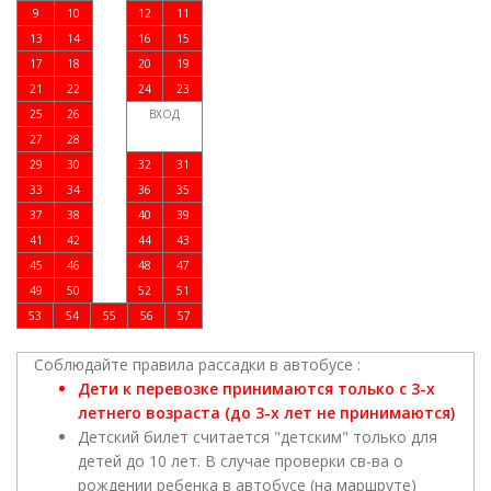
9
10
12
11
13
14
16
15
17
18
20
19
21
22
24
23
25
26
ВХОД
27
28
29
30
32
31
33
34
36
35
37
38
40
39
41
42
44
43
45
46
48
47
49
50
52
51
53
54
55
56
57
Соблюдайте правила рассадки в автобусе :
Дети к перевозке принимаются только с 3-х
летнего возраста (до 3-х лет не принимаются)
Детский билет считается "детским" только для
детей до 10 лет. В случае проверки св-ва о
рождении ребенка в автобусе (на маршруте)