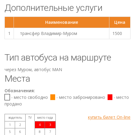
Дополнительные услуги
Наименование
Цена
1
трансфер Владимир-Муром
1500
Тип автобуса на маршруте
через Муром, автобус МАN
Места
Обозначения:
- место свободно
- место забронировано
- место
продано
купить билет On-line
водитель
TV
место гида
1
2
4
3
5
6
8
7