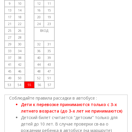
9
10
12
11
13
14
16
15
17
18
20
19
21
22
24
23
25
26
ВХОД
27
28
29
30
32
31
33
34
36
35
37
38
40
39
41
42
44
43
45
46
48
47
49
50
52
51
53
54
55
56
57
Соблюдайте правила рассадки в автобусе :
Дети к перевозке принимаются только с 3-х
летнего возраста (до 3-х лет не принимаются)
Детский билет считается "детским" только для
детей до 10 лет. В случае проверки св-ва о
рождении ребенка в автобусе (на маршруте)