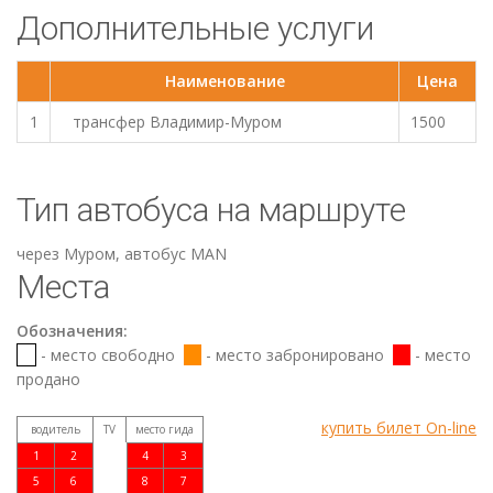
Дополнительные услуги
Наименование
Цена
1
трансфер Владимир-Муром
1500
Тип автобуса на маршруте
через Муром, автобус МАN
Места
Обозначения:
- место свободно
- место забронировано
- место
продано
купить билет On-line
водитель
TV
место гида
1
2
4
3
5
6
8
7