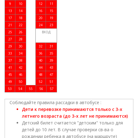
9
10
12
11
13
14
16
15
17
18
20
19
21
22
24
23
25
26
ВХОД
27
28
29
30
32
31
33
34
36
35
37
38
40
39
41
42
44
43
45
46
48
47
49
50
52
51
53
54
55
56
57
Соблюдайте правила рассадки в автобусе :
Дети к перевозке принимаются только с 3-х
летнего возраста (до 3-х лет не принимаются)
Детский билет считается "детским" только для
детей до 10 лет. В случае проверки св-ва о
рождении ребенка в автобусе (на маршруте)