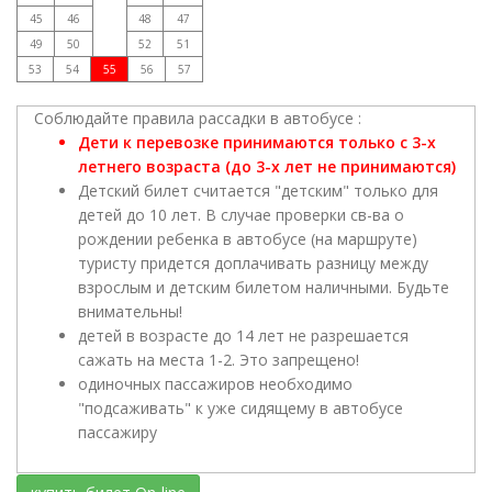
45
46
48
47
49
50
52
51
53
54
55
56
57
Соблюдайте правила рассадки в автобусе :
Дети к перевозке принимаются только с 3-х
летнего возраста (до 3-х лет не принимаются)
Детский билет считается "детским" только для
детей до 10 лет. В случае проверки св-ва о
рождении ребенка в автобусе (на маршруте)
туристу придется доплачивать разницу между
взрослым и детским билетом наличными. Будьте
внимательны!
детей в возрасте до 14 лет не разрешается
сажать на места 1-2. Это запрещено!
одиночных пассажиров необходимо
"подсаживать" к уже сидящему в автобусе
пассажиру