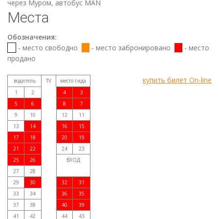
через Муром, автобус МАN
Места
Обозначения:
- место свободно
- место забронировано
- место
продано
купить билет On-line
водитель
TV
место гида
1
2
4
3
5
6
8
7
9
10
12
11
13
14
16
15
17
18
20
19
21
22
24
23
25
26
ВХОД
27
28
29
30
32
31
33
34
36
35
37
38
40
39
41
42
44
43