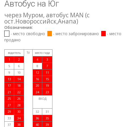
Автобус на Юг
через Муром, автобус МАN (с
ост.Новороссийск,Анапа)
Обозначения:
- место свободно
- место забронировано
- место
продано
водитель
TV
место гида
1
2
4
3
5
6
8
7
9
10
12
11
13
14
16
15
17
18
20
19
21
22
24
23
25
26
ВХОД
27
28
29
30
32
31
33
34
36
35
37
38
40
39