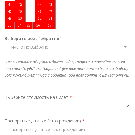
41
42
44
43
45
46
48
47
49
50
52
51
53
54
55
56
57
Выберите рейс "обратно"
Ничего не выбрано
Если вы хотите оформить билет в одну сторону заполняйте только
одно поле "туда" или "обратно" (второе поле должно быть свободно).
Если нужен билет "туда и обратно" оба поля должны быть заполнены.
Выберите стоимость на билет
*
Паспортные данные (св. о рождении)
*